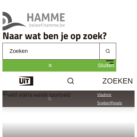
Naar inhoud
Beleef Hamme
Naar wat ben je op zoek?
Waarmee kunnen we jou helpen?
Zoeken
MENU
Sluiten
ZOEKEN
Uit
Vladimir
Srajber|Pexels