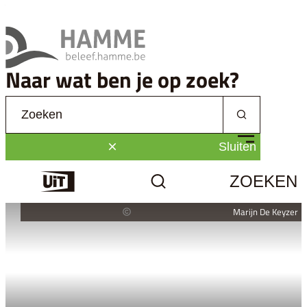
Naar inhoud
Beleef Hamme
Naar wat ben je op zoek?
Waarmee kunnen we jou helpen?
Zoeken
MENU
Sluiten
ZOEKEN
Uit
Marijn De Keyzer